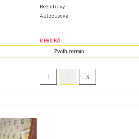
Bez stravy
Autobusová
6 990 Kč
Zvolit termín
1
2
3