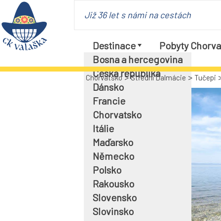
Již 36 let s námi na cestách
Destinace
Pobyty Chorva
Bosna a hercegovina
Česká republika
>
>
Chorvatsko
Střední Dalmácie
Tučepi
Dánsko
Francie
Chorvatsko
Itálie
Maďarsko
Německo
Polsko
Rakousko
Slovensko
Slovinsko