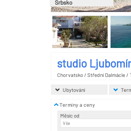
Srbsko
studio Ljubomí
Chorvatsko
/
Střední Dalmácie
/
Ubytování
Term
Termíny a ceny
Měsíc od
Vše