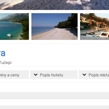
ra
Tučepi
íny a ceny
Popis hotelu
Popis míst