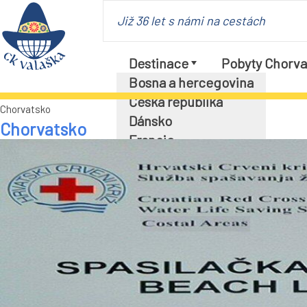
Již 36 let s námi na cestách
Destinace
Pobyty Chorva
Bosna a hercegovina
Česká republika
Chorvatsko
Dánsko
Chorvatsko
Francie
Chorvatsko
Itálie
Maďarsko
Německo
Polsko
Rakousko
Slovensko
Slovinsko