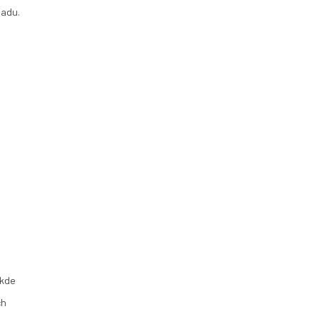
ladu.
 kde
ch