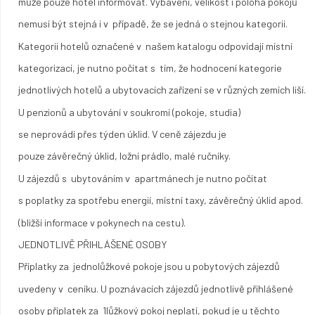
může pouze hotel informovat. Vybavení, velikost i poloha pokojů
nemusí být stejná i v případě, že se jedná o stejnou kategorii.
Kategorii hotelů označené v našem katalogu odpovídají místní
kategorizaci, je nutno počítat s tím, že hodnocení kategorie
jednotlivých hotelů a ubytovacích zařízení se v různých zemích liší.
U penzionů a ubytování v soukromí (pokoje, studia)
se neprovádí přes týden úklid. V ceně zájezdu je
pouze závěrečný úklid, ložní prádlo, malé ručníky.
U zájezdů s ubytováním v apartmánech je nutno počítat
s poplatky za spotřebu energií, místní taxy, závěrečný úklid apod.
(bližší informace v pokynech na cestu).
JEDNOTLIVĚ PŘIHLÁŠENÉ OSOBY
Příplatky za jednolůžkové pokoje jsou u pobytových zájezdů
uvedeny v ceníku. U poznávacích zájezdů jednotlivě přihlášené
osoby příplatek za 1lůžkový pokoj neplatí, pokud je u těchto