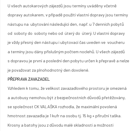
U všech autokarových zájezdů jsou termíny uváděny včetně
dopravy autokarem, v případě použití vlastní dopravy jsou termíny
nástupu na ubytování následující den, např. u 7 denních pobytů
od soboty do soboty nebo od úterý do úterý. U vlastní dopravy
je vždy přesný den nástupu i ubytovací čas uveden ve voucheru
a termíny jsou dány příslušným počtem noclehů. U všech zájezdů
s dopravou je první a poslední den pobytu určen k přepravě a nelze
je považovat za plnohodnotný den dovolené.
PŘEPRAVA ZAVAZADEL
Vzhledem k tomu, že velikost zavazadlového prostoru je omezená
a autobusy nemohou být z bezpečnostních důvodů přetěžovány,
se společnost CK VALAŠKA rozhodla, že maximální povolená
hmotnost zavazadla je 1 kufr na osobu tj. 15 kg + příruční taška.
Krosny a batohy jsou z důvodu malé skladnosti a možnosti