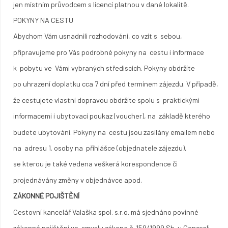
jen místním průvodcem s licencí platnou v dané lokalitě.
POKYNY NA CESTU
Abychom Vám usnadnili rozhodování, co vzít s sebou,
připravujeme pro Vás podrobné pokyny na cestu i informace
k pobytu ve Vámi vybraných střediscích. Pokyny obdržíte
po uhrazení doplatku cca 7 dní před termínem zájezdu. V případě,
že cestujete vlastní dopravou obdržíte spolu s praktickými
informacemi i ubytovací poukaz (voucher), na základě kterého
budete ubytováni. Pokyny na cestu jsou zasílány emailem nebo
na adresu 1. osoby na přihlášce (objednatele zájezdu),
se kterou je také vedena veškerá korespondence či
projednávány změny v objednávce apod.
ZÁKONNÉ POJIŠTĚNÍ
Cestovní kancelář Valaška spol. s.r.o. má sjednáno povinné
zákonné pojištění ve smyslu zákona č. 159/1999 Sb. u Generali.