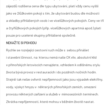
zájezdů rozlišena cena dle typu ubytování, platí vždy cenu vyšší
jako ve 2lůžkovém pokoji s tím, že ubytování budou dle možnosti
a skladby přihlášených osob i ve vícelůžkových pokojích. Ceny ve tří
a čtyřlůžkových pokojích (příp. vícelůžkových apartmá apod.) platí
pouze pro ucelené skupiny přihlášené společně.
NEKAŽTE SI POHODU
Rychle se rozvíjející cestovní ruch může s sebou přinášet
i stavební činnost, na kterou nemá naše CK vliv, absolutní klid
v přímořských letoviscích nenajdete, vzhledem k odlišnému stylu
života bývá provoz v restauracích i do pozdních nočních hodin.
Stejně tak nelze ovlivnit nepříjemnosti jako jsou výpadek elektřiny,
vody, výskyt hmyzu v některých přímořských zemích, omezení
provozu některých zařízení a služeb v mimosezóních termínech.
Zkrátka nepříjemnosti, které mohou v běžném životě nastat.