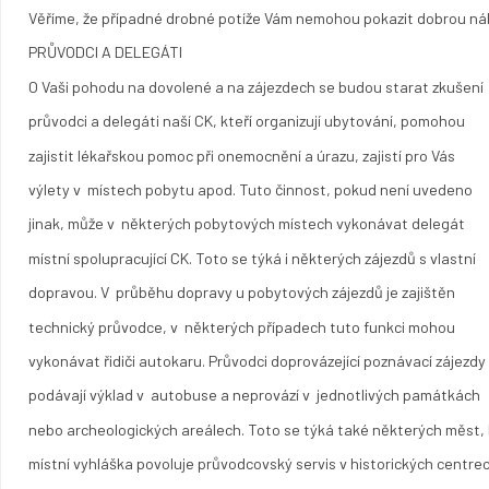
Věříme, že případné drobné potíže Vám nemohou pokazit dobrou ná
PRŮVODCI A DELEGÁTI
O Vaši pohodu na dovolené a na zájezdech se budou starat zkušení
průvodci a delegáti naší CK, kteří organizují ubytování, pomohou
zajistit lékařskou pomoc při onemocnění a úrazu, zajistí pro Vás
výlety v místech pobytu apod. Tuto činnost, pokud není uvedeno
jinak, může v některých pobytových místech vykonávat delegát
místní spolupracující CK. Toto se týká i některých zájezdů s vlastní
dopravou. V průběhu dopravy u pobytových zájezdů je zajištěn
technický průvodce, v některých případech tuto funkci mohou
vykonávat řidiči autokaru. Průvodci doprovázející poznávací zájezdy
podávají výklad v autobuse a neprovází v jednotlivých památkách
nebo archeologických areálech. Toto se týká také některých měst,
místní vyhláška povoluje průvodcovský servis v historických centre