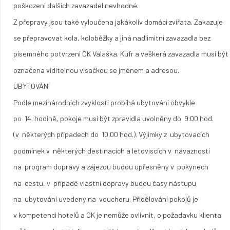
poškození dalších zavazadel nevhodné.
Z přepravy jsou také vyloučena jakákoliv domácí zvířata. Zakazuje
se přepravovat kola, koloběžky a jiná nadlimitní zavazadla bez
písemného potvrzení CK Valaška. Kufr a veškerá zavazadla musí být
označena viditelnou visačkou se jménem a adresou.
UBYTOVÁNÍ
Podle mezinárodních zvyklostí probíhá ubytování obvykle
po 14. hodině, pokoje musí být zpravidla uvolněny do 9.00 hod.
(v některých případech do 10.00 hod.). Výjimky z ubytovacích
podmínek v některých destinacích a letoviscích v návaznosti
na program dopravy a zájezdu budou upřesněny v pokynech
na cestu, v případě vlastní dopravy budou časy nástupu
na ubytování uvedeny na voucheru. Přidělování pokojů je
v kompetenci hotelů a CK je nemůže ovlivnit, o požadavku klienta