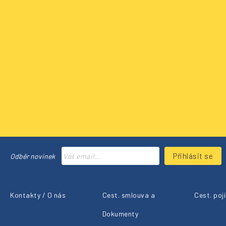
Přihlásit se
Odběr novinek
Kontakty / O nás
Cest. smlouva a
Cest. poj
Dokumenty