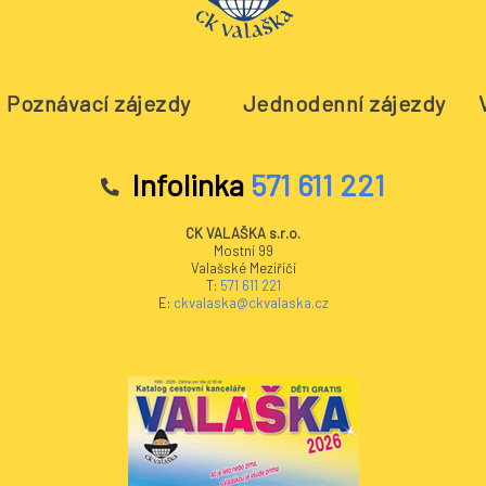
Poznávací zájezdy
Jednodenní zájezdy
Infolinka
571 611 221
CK VALAŠKA s.r.o.
Mostní 99
Valašské Meziříčí
T:
571 611 221
E:
ckvalaska@ckvalaska.cz