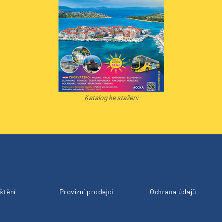
Katalog ke stažení
ištění
Provizní prodejci
Ochrana údajů