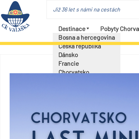
Již 36 let s námi na cestách
Destinace
Pobyty Chorva
Bosna a hercegovina
Česká republika
Dánsko
Francie
Chorvatsko
Itálie
Maďarsko
Německo
Polsko
Rakousko
Slovensko
Slovinsko