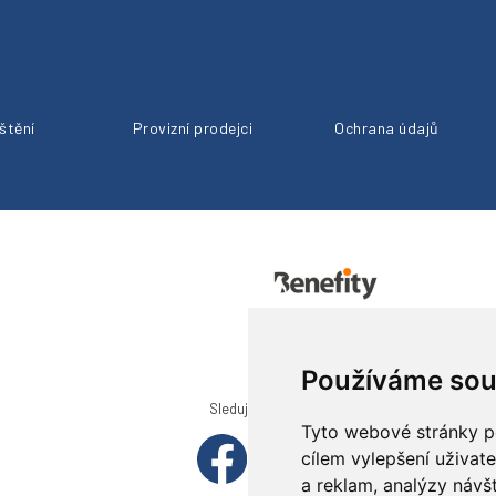
ištění
Provizní prodejci
Ochrana údajů
Používáme sou
Sledujte nás
Tyto webové stránky po
cílem vylepšení uživat
a reklam, analýzy návš