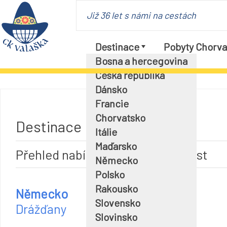
Již 36 let s námi na cestách
Destinace
Pobyty Chorva
Bosna a hercegovina
Česká republika
Dánsko
Francie
Chorvatsko
Destinace Německo
Itálie
Maďarsko
Přehled nabídek podle zemí a míst
Německo
Polsko
Rakousko
Německo
Slovensko
Drážďany
Slovinsko