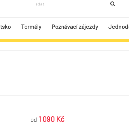
tsko
Termály
Poznávací zájezdy
Jednod
1 090 Kč
od