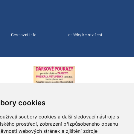
Cestovní info
Letáčky ke stažení
bory cookies
užívají soubory cookies a další sledovací nástroje s
elského prostředí, zobrazení přizpůsobeného obsahu
těvnosti webových stránek a zjištění zdroje