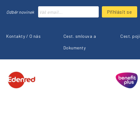
Přihlásit se
Odběr novinek
Kontakty / O nás
Cest. smlouva a
Cest. poj
Dokumenty