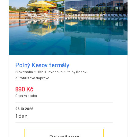
Polný Kesov termály
-
-
Slovensko
Jižní Slovensko
Polny Kesov
Autobusová doprava
890 Kč
Cena za osobu
28.10.2026
1 den
Pokračovat