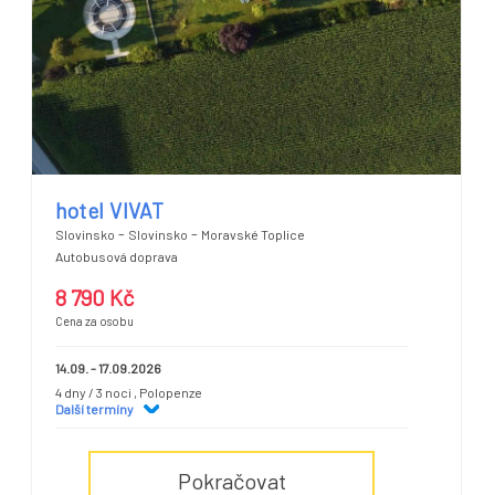
hotel VIVAT
-
-
Slovinsko
Slovinsko
Moravské Toplice
Autobusová doprava
8 790 Kč
Cena za osobu
14.09. - 17.09.2026
4 dny / 3 noci
, Polopenze
Další termíny
Pokračovat