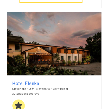
Hotel Elenka
-
-
Slovensko
Jižní Slovensko
Velký Meder
Autobusová doprava