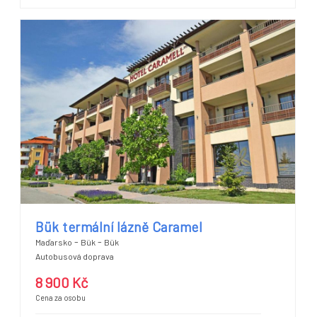
Bük termální lázně Caramel
-
-
Maďarsko
Bük
Bük
Autobusová doprava
8 900 Kč
Cena za osobu