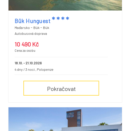
*
*
*
*
Bük Hunguest
-
-
Maďarsko
Bük
Bük
Autobusová doprava
10 490 Kč
Cena za osobu
18.10. - 21.10.2026
4 dny / 3 noci
, Polopenze
Pokračovat