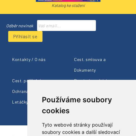
Katalog ke stažení
Odběr novinek
Přihlásit se
Kontakty / O nás
Cest. smlouva a
Dokumenty
Cest. pojištění
Provizní prodejci
Ochrana údajů
Cestovní info
Používáme soubory
Letáčky ke stažení
cookies
Tyto webové stránky používají
soubory cookies a další sledovací