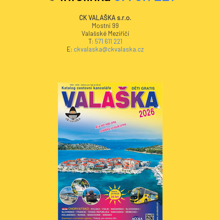
CK VALAŠKA s.r.o.
Mostní 99
Valašské Meziříčí
T:
571 611 221
E:
ckvalaska@ckvalaska.cz