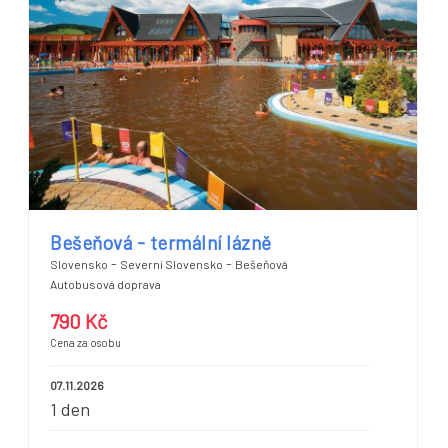
Bešeňová - termální lázně
-
-
Slovensko
Severní Slovensko
Bešeňová
Autobusová doprava
790 Kč
Cena za osobu
07.11.2026
1 den