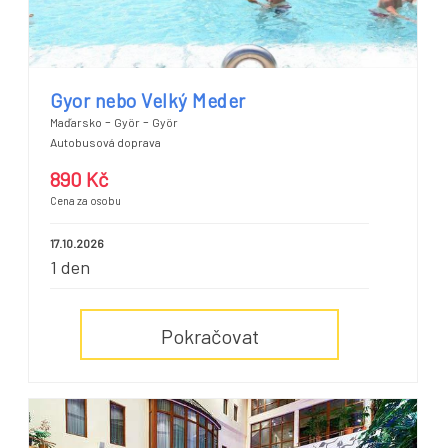
Gyor nebo Velký Meder
-
-
Maďarsko
Györ
Györ
Autobusová doprava
890 Kč
Cena za osobu
17.10.2026
1 den
Pokračovat