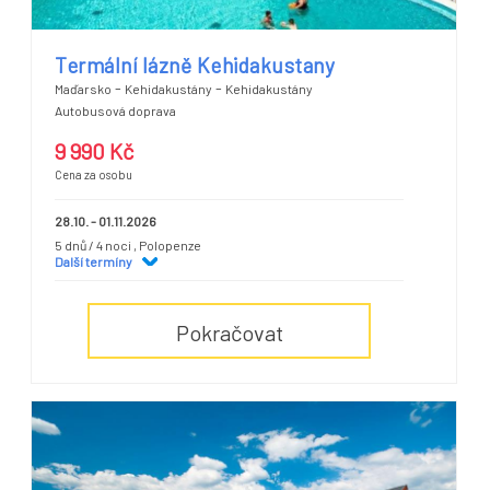
Termální lázně Kehidakustany
-
-
Maďarsko
Kehidakustány
Kehidakustány
Autobusová doprava
9 990 Kč
Cena za osobu
28.10. - 01.11.2026
5 dnů / 4 noci
, Polopenze
Další termíny
Pokračovat