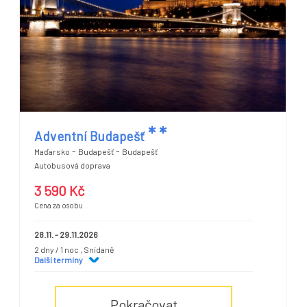
*
*
Adventní Budapešť
-
-
Maďarsko
Budapešť
Budapešť
Autobusová doprava
3 590 Kč
Cena za osobu
28.11. - 29.11.2026
2 dny / 1 noc
, Snídaně
Další termíny
Pokračovat