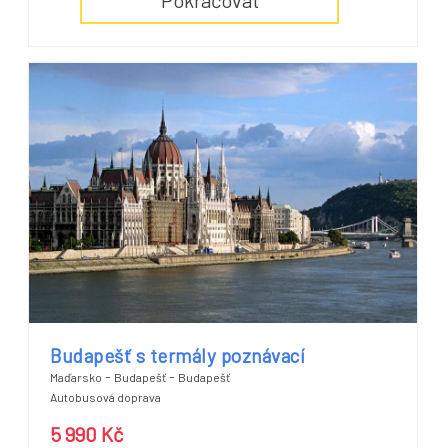
Budapešť s termály poznávací
-
-
Maďarsko
Budapešť
Budapešť
Autobusová doprava
5 990 Kč