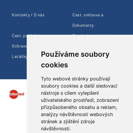
Kontakty / O nás
Cest. smlouva a
Dokumenty
Cest. pojištění
Provizní prodejci
Ochrana údajů
Cestovní info
Používáme soubory
Letáčky ke stažení
cookies
Tyto webové stránky používají
soubory cookies a další sledovací
nástroje s cílem vylepšení
uživatelského prostředí, zobrazení
přizpůsobeného obsahu a reklam,
analýzy návštěvnosti webových
Sledujte nás
stránek a zjištění zdroje
návštěvnosti.