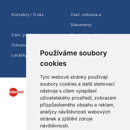
Kontakty / O nás
Cest. smlouva a
Dokumenty
Cest. pojištění
Provizní prodejci
Ochrana údajů
Cestovní info
Používáme soubory
Letáčky ke stažení
cookies
Tyto webové stránky používají
soubory cookies a další sledovací
nástroje s cílem vylepšení
uživatelského prostředí, zobrazení
přizpůsobeného obsahu a reklam,
analýzy návštěvnosti webových
Sledujte nás
stránek a zjištění zdroje
návštěvnosti.