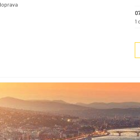
doprava
07
1 