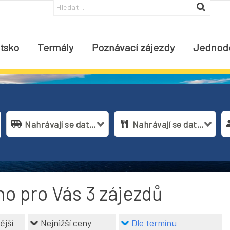
tsko
Termály
Poznávací zájezdy
Jednod
Nahrávají se data...
Nahrávají se data...
no pro Vás
3
zájezdů
ější
Nejnižší ceny
Dle termínu