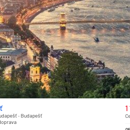
ť
1
udapešť
Budapešť
C
-
doprava
05