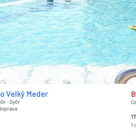
o Velký Meder
8
yör
Györ
C
-
doprava
17
1 