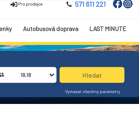
571 611 221
Pro prodejce
enky
Autobusová doprava
LAST MINUTE
18,18
Vymazat všechny parametry