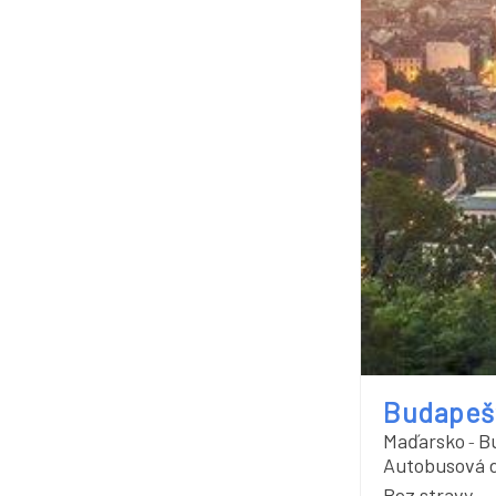
Budapeš
Maďarsko
B
-
Autobusová 
Bez stravy