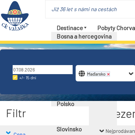
Již 36 let s námi na cestách
Destinace
Pobyty Chorva
Bosna a hercegovina
Česká republika
Dánsko
Francie
Chorvatsko
Maďarsko
×
Itálie
+/- 15 dní
Maďarsko
Německo
Polsko
Filtr
Naleze
Rakousko
Slovensko
Slovinsko
Nejprodávan
Cena