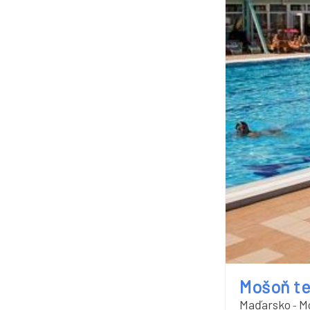
Mošoň te
Maďarsko
M
-