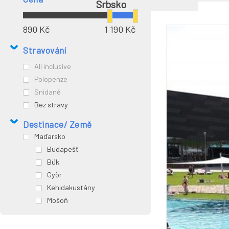
Srbsko
890 Kč
1 190 Kč
Stravování
All inclusive
Polopenze
Snídaně
Bez stravy
Destinace/ Země
Maďarsko
Budapešť
Bük
Györ
Kehidakustány
Mošoň