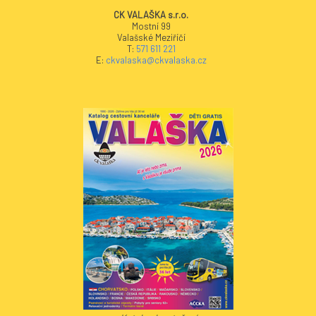
CK VALAŠKA s.r.o.
Mostní 99
Valašské Meziříčí
T:
571 611 221
E:
ckvalaska@ckvalaska.cz