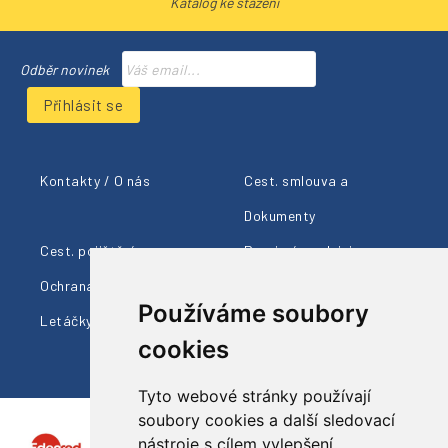
Katalog ke stažení
Odběr novinek
Přihlásit se
Kontakty / O nás
Cest. smlouva a
Dokumenty
Cest. pojištění
Provizní prodejci
Ochrana údajů
Cestovní info
Používáme soubory
Letáčky ke stažení
cookies
Tyto webové stránky používají
soubory cookies a další sledovací
nástroje s cílem vylepšení