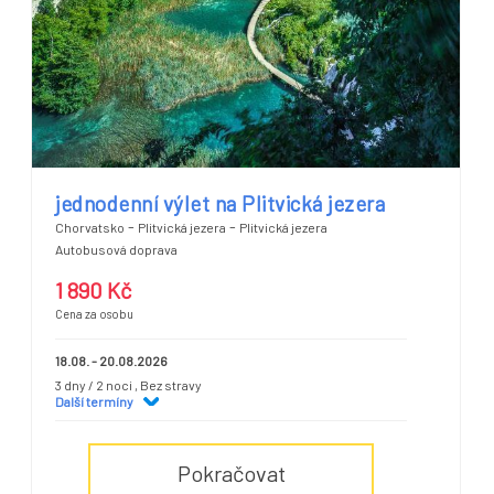
jednodenní výlet na Plitvická jezera
-
-
Chorvatsko
Plitvická jezera
Plitvická jezera
Autobusová doprava
1 890 Kč
Cena za osobu
18.08. - 20.08.2026
3 dny / 2 noci
, Bez stravy
Další termíny
Pokračovat