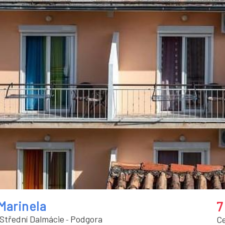
Marinela
7
Střední Dalmácie
Podgora
C
-