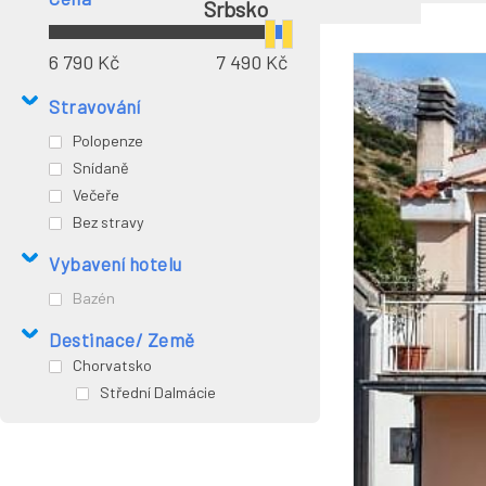
Srbsko
6 790 Kč
7 490 Kč
Stravování
Polopenze
Snídaně
Večeře
Bez stravy
Vybavení hotelu
Bazén
Destinace/ Země
Chorvatsko
Střední Dalmácie