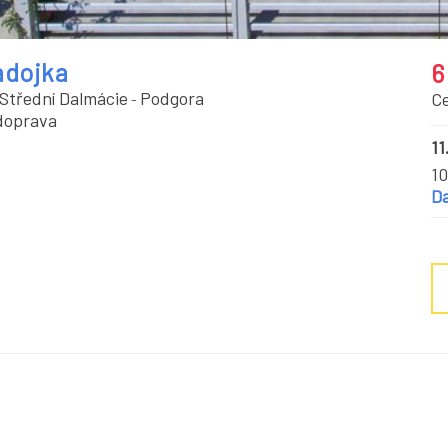
adojka
6
Střední Dalmácie
Podgora
C
-
doprava
11
10
Da