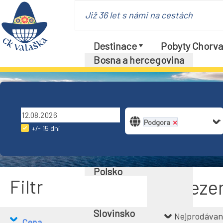
Již 36 let s námi na cestách
Destinace
Pobyty Chorva
Bosna a hercegovina
Česká republika
Dánsko
Francie
Chorvatsko
Podgora
×
Itálie
+/- 15 dní
Maďarsko
Německo
Polsko
Filtr
Naleze
Rakousko
Slovensko
Slovinsko
Nejprodávan
Cena