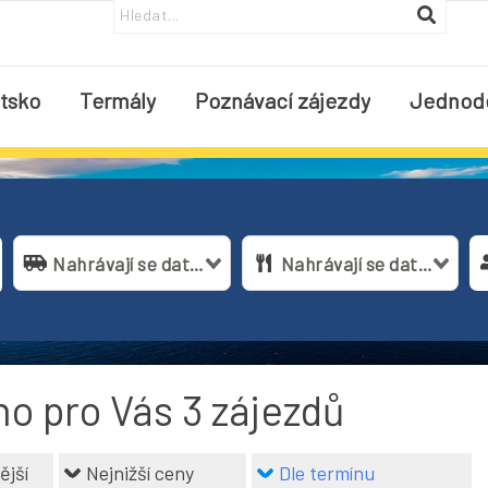
tsko
Termály
Poznávací zájezdy
Jednod
Nahrávají se data...
Nahrávají se data...
no pro Vás
3
zájezdů
ější
Nejnižší ceny
Dle termínu