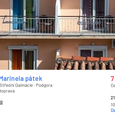
Marinela pátek
7
Střední Dalmácie
Podgora
C
-
doprava
21
10
Da