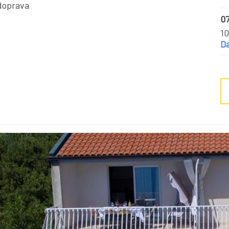
doprava
07
10
Da