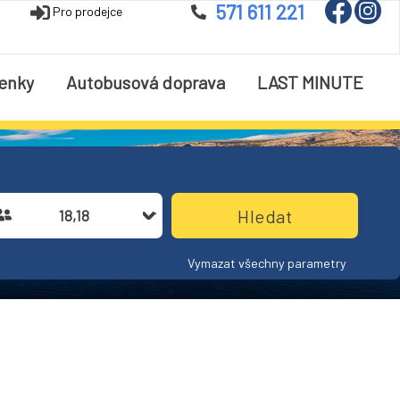
571 611 221
Pro prodejce
enky
Autobusová doprava
LAST MINUTE
18,18
Vymazat všechny parametry