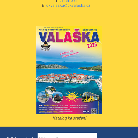
T:
571 611 221
E:
ckvalaska@ckvalaska.cz
Katalog ke stažení