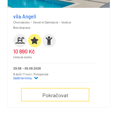
vila Angeli
-
-
Chorvatsko
Severní Dalmácie
Vodice
Bez dopravy
10 890 Kč
Cena za osobu
29.08. - 05.09.2026
8 dnů / 7 nocí
, Polopenze
Další termíny
Pokračovat