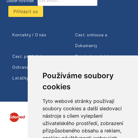
Odběr novinek
Přihlásit se
Kontakty / O nás
Cest. smlouva a
Dokumenty
Cest. pojištění
Provizní prodejci
Ochrana údajů
Cestovní info
Používáme soubory
Letáčky ke stažení
cookies
Tyto webové stránky používají
soubory cookies a další sledovací
nástroje s cílem vylepšení
uživatelského prostředí, zobrazení
přizpůsobeného obsahu a reklam,