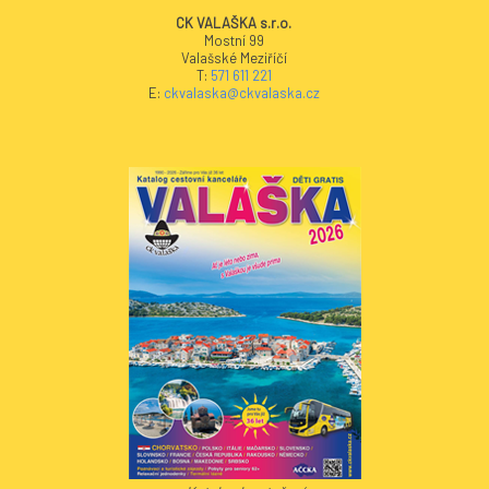
CK VALAŠKA s.r.o.
Mostní 99
Valašské Meziříčí
T:
571 611 221
E:
ckvalaska@ckvalaska.cz