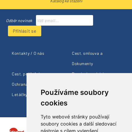
Katalog ke stažení
Odběr novinek
Přihlásit se
Kontakty / O nás
Cest. smlouva a
Dokumenty
Cest. pojištění
Provizní prodejci
Ochrana údajů
Cestovní info
Používáme soubory
Letáčky ke stažení
cookies
Tyto webové stránky používají
soubory cookies a další sledovací
nástroje s cílem vylepšení