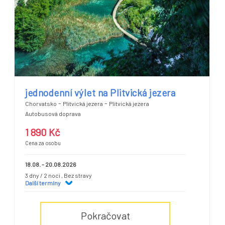
jednodenní výlet na Plitvická jezera
-
-
Chorvatsko
Plitvická jezera
Plitvická jezera
Autobusová doprava
1 890 Kč
Cena za osobu
18.08. - 20.08.2026
3 dny / 2 noci
, Bez stravy
Další termíny
Pokračovat